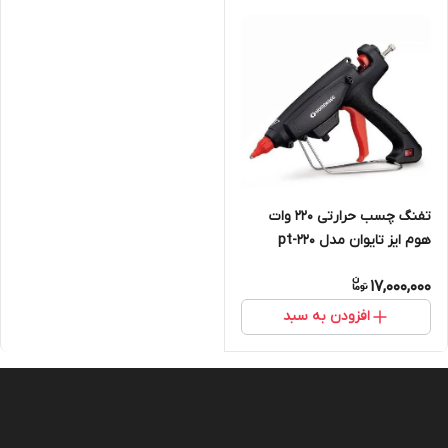
تفنگ چسب حرارتی 220 وات
هوم ایز تایوان مدل pt-220
17,000,000
افزودن به سبد