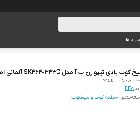
س با ما
خ کوب بادی تیپو زن ب آ مدل SK464-343C آلمانی اصل
BEA Nailer Sk464-34
ند:
BEA
ته‌بندی
:
منگنه کوب و میخکوب