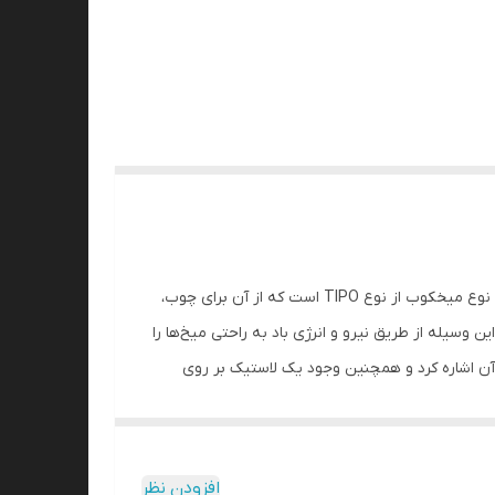
ميخکوب بادی BeA مدل SK464-343C به دلیل بدنه فلزی که دارد از استحکام و دوام بالایی برخوردار می‌باشد. میخ قابل استفاده در این نوع میخکوب از نوع TIPO است که از آن برای چوب،
ز میخی با ارتفاع 25 تا 64 میلی‌متر را درون آن قرار دهید. این وسیله از طریق نیرو و انرژی باد به راحتی میخ‌ها را
میخکوب بادی BeA می‌توان به خوش دست و سبک بودن آن اشاره کرد و همچنین وجود یک لاستیک بر روی
است و افراد در صورت لزوم می‌توانند آنها را تعویض
افزودن نظر