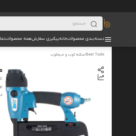
دسته‌بندی محصولات
خانه
پیگیری سفارش
همه محصولات
تما
Best Tools
/
منگنه کوب و میخکوب
می
3C
بر
دس