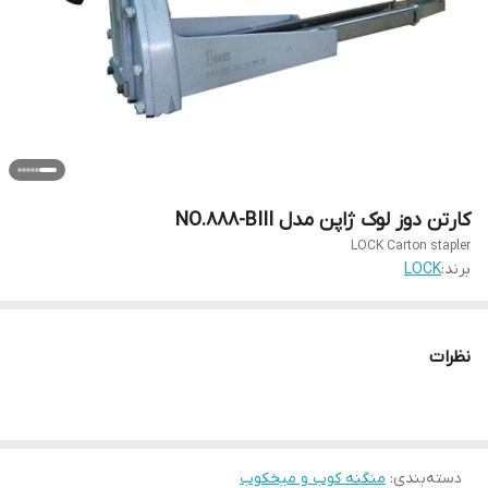
کارتن دوز لوک ژاپن مدل NO.888-BIII
LOCK Carton stapler
برند:
LOCK
نظرات
دسته‌بندی
:
منگنه کوب و میخکوب