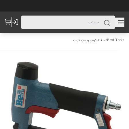
Best Tools
/
منگنه کوب و میخکوب