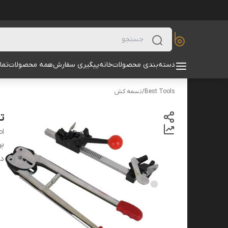
دسته‌بندی محصولات
خانه
پیگیری سفارش
همه محصولات
تما
Best Tools
/
تسمه کش
تس
ol
بر
دس