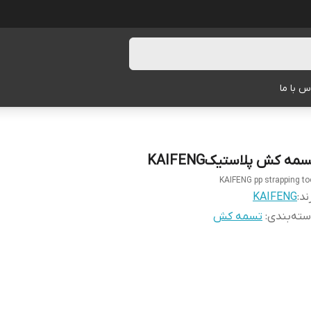
س با ما
مه کش پلاستیکKAIFENG
KAIFENG pp strapping to
ند:
KAIFENG
ته‌بندی
:
تسمه کش