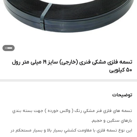
تسمه فلزی مشکی فنری (خارجی) سایز 19 میلی متر رول
50 کیلویی
توضیحات
تسمه هاي فلزي فنر مشكي رنگ ( واكس خورده ) جهت بسته بندي
بارهاي سنگين و حجيم.
اين نوع تسمه فلزي با مقاومت كششي بسيار بالا و بسيار مستحكم در