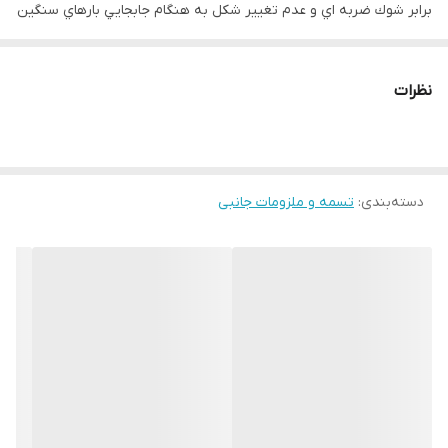
برابر شوك ضربه اي و عدم تغيير شكل به هنگام جابجايي بارهاي سنگين
بهترين و مناسب ترين گزينه جهت بسته بندي مي باشد.
اين نوع تسمه فلزي مناسب جهت استفاده با دستگاه هاي دستي و بادي
نظرات
به صورت با بست و بدون بست است.
تسمه فلزي مشكي رنگ به دليل دارا بودن خاصيت فنري و ارتجاعي بالا ،
گاها در برخي مقاطع بتني كه تحت نيروي كشش هستند نيز به كار مي
دسته‌بندی
:
تسمه و ملزومات جانبی
رود و به عنوان المان مقاوم در برابر كشش به خوبي عمل مي كند.