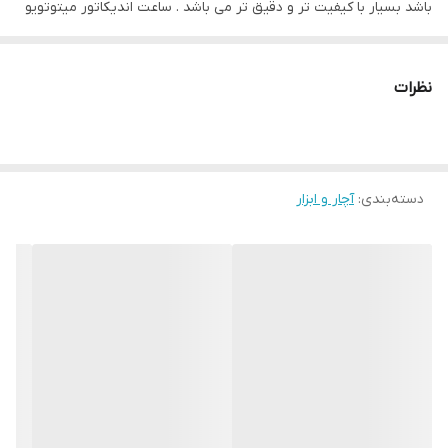
باشد بسیار با کیفیت تر و دقیق تر می باشد . ساعت اندیکاتور میتوتویو
وسیله‌ای است كه از آن جهت اندازه‌گیری خلاصی بین دو قطعه (داخلی و
خارجی) دو پهنی (بیضی شدن) و تاب قطعات و پیچیدگی قطعات استفاده
نظرات
می‌شود و به دو صورت داخل‌سنج و پایه‌دار مغناطیسی كه برای خلاصی
طولی قطعات كاربرد دارد ساخته می‌شود .
دسته‌بندی
:
آچار و ابزار