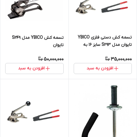
تسمه کش دستی فلزی YBICO
تسمه کش YBICO مدل S249
تایوان مدل S293 سایز ۱۶ به
تایوان
همراه انبر
50,000,000
35,000,000
افزودن به سبد
افزودن به سبد