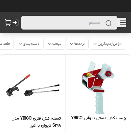
پربازدیدترین
برندها
قیمت
دسته‌بندی
فقط م
چسب کش دستی تایوانی YBICO
تسمه کش فلزی YBICO مدل
S298 تایوان با انبر