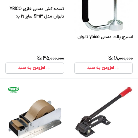
تسمه کش دستی فلزی YBICO
تایوان مدل S293 سایز ۱۹ به
همراه انبر
استرچ پالت دستی ybico تایوان
35,000,000
18,000,000
افزودن به سبد
افزودن به سبد